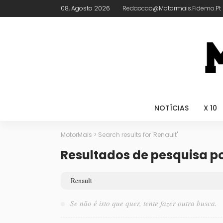
08, Agosto 2026
Redaccao@motormais.fidemo.pt
NOTÍCIAS
X 10
MotorMais
>
Search results for 'Renault'
Resultados de pesquisa po
Se não é isto que quer, tente fazer outra busca.