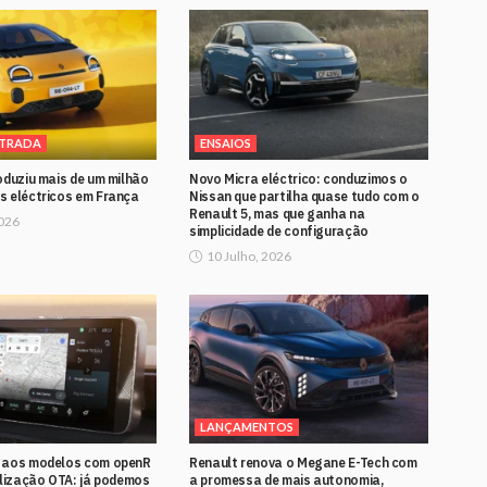
STRADA
ENSAIOS
oduziu mais de um milhão
Novo Micra eléctrico: conduzimos o
s eléctricos em França
Nissan que partilha quase tudo com o
Renault 5, mas que ganha na
2026
simplicidade de configuração
10 Julho, 2026
LANÇAMENTOS
 aos modelos com openR
Renault renova o Megane E-Tech com
alização OTA: já podemos
a promessa de mais autonomia,