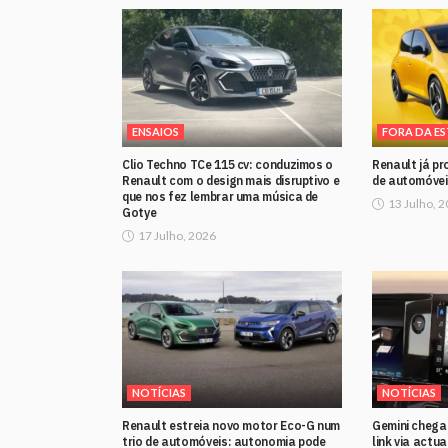
ENSAIOS
FORA DA E
Clio Techno TCe 115 cv: conduzimos o
Renault já pr
Renault com o design mais disruptivo e
de automóvei
que nos fez lembrar uma música de
13 Julho, 
Gotye
17 Julho, 2026
NOTÍCIAS
NOTÍCIAS
Renault estreia novo motor Eco-G num
Gemini chega
trio de automóveis: autonomia pode
link via actu