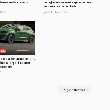
 forma natural com o
carregamentos mais rápidos e uma
t
imagem mais musculada
2026
23 Junho, 2026
TOS
 passa a ter um motor GPL
ai mais longe: fica com
utonomia
026
Artigos anteriores