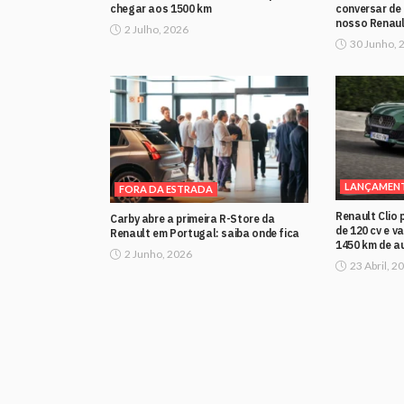
chegar aos 1500 km
conversar de
nosso Renaul
2 Julho, 2026
30 Junho, 
LANÇAMEN
FORA DA ESTRADA
Renault Clio
Carby abre a primeira R-Store da
de 120 cv e v
Renault em Portugal: saiba onde fica
1450 km de a
2 Junho, 2026
23 Abril, 2