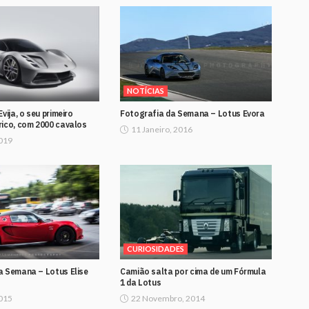
NOTÍCIAS
vija, o seu primeiro
Fotografia da Semana – Lotus Evora
rico, com 2000 cavalos
11 Janeiro, 2016
2019
CURIOSIDADES
a Semana – Lotus Elise
Camião salta por cima de um Fórmula
1 da Lotus
2015
22 Novembro, 2014