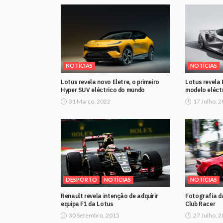
NOTÍCIAS
NOTÍCIAS
Lotus revela novo Eletre, o primeiro
Lotus revela E
Hyper SUV eléctrico do mundo
modelo eléct
31 Março, 2022
17 Julho, 
DESPORTO
NOTÍCIAS
NOTÍCIAS
Renault revela intenção de adquirir
Fotografia d
equipa F1 da Lotus
Club Racer
30 Setembro, 2015
27 Julho, 