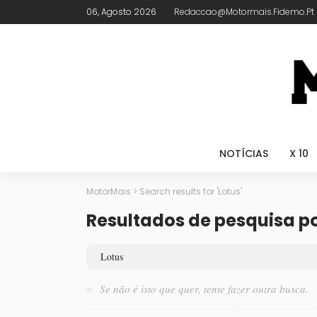
06, Agosto 2026
Redaccao@motormais.fidemo.pt
NOTÍCIAS
X 10
MotorMais
>
Search results for 'Lotus'
Resultados de pesquisa po
Se não é isto que quer, tente fazer outra busca.